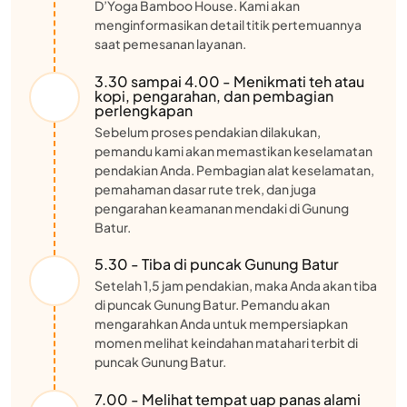
D’Yoga Bamboo House. Kami akan
menginformasikan detail titik pertemuannya
saat pemesanan layanan.
3.30 sampai 4.00 - Menikmati teh atau
kopi, pengarahan, dan pembagian
perlengkapan
Sebelum proses pendakian dilakukan,
pemandu kami akan memastikan keselamatan
pendakian Anda. Pembagian alat keselamatan,
pemahaman dasar rute trek, dan juga
pengarahan keamanan mendaki di Gunung
Batur.
5.30 - Tiba di puncak Gunung Batur
Setelah 1,5 jam pendakian, maka Anda akan tiba
di puncak Gunung Batur. Pemandu akan
mengarahkan Anda untuk mempersiapkan
momen melihat keindahan matahari terbit di
puncak Gunung Batur.
7.00 - Melihat tempat uap panas alami