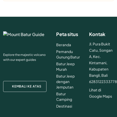
Peta situs
Kontak
Jl. Pura Bukit
Beranda
Catu, Songan
Pemandu
Explore the majestic volcano
A, Kec.
Gunung Batur
with our expert guides
Kintamani,
Batur Jeep
Kabupaten
Murah
Bangli, Bali
Batur Jeep
dengan
628312233377
KEMBALI KE ATAS
Jemputan
Lihat di
Batur
Google Maps
Camping
Destinasi