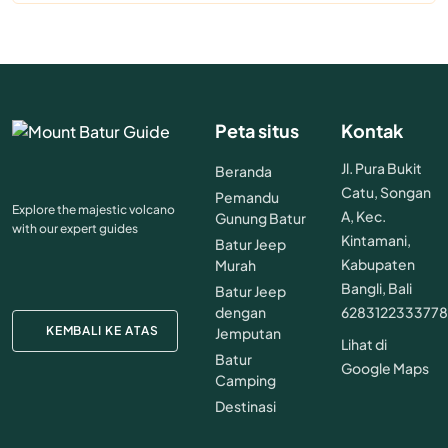
Peta situs
Kontak
Jl. Pura Bukit
Beranda
Catu, Songan
Pemandu
Explore the majestic volcano
A, Kec.
Gunung Batur
with our expert guides
Kintamani,
Batur Jeep
Kabupaten
Murah
Bangli, Bali
Batur Jeep
dengan
628312233377
KEMBALI KE ATAS
Jemputan
Lihat di
Batur
Google Maps
Camping
Destinasi