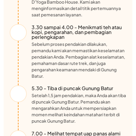
D’Yoga Bamboo House. Kami akan
menginformasikan detail titik pertemuannya
saat pemesanan layanan.
3.30 sampai 4.00 - Menikmati teh atau
kopi, pengarahan, dan pembagian
perlengkapan
Sebelum proses pendakian dilakukan,
pemandu kami akan memastikan keselamatan
pendakian Anda. Pembagian alat keselamatan,
pemahaman dasar rute trek, dan juga
pengarahan keamanan mendaki di Gunung
Batur.
5.30 - Tiba di puncak Gunung Batur
Setelah 1,5 jam pendakian, maka Anda akan tiba
di puncak Gunung Batur. Pemandu akan
mengarahkan Anda untuk mempersiapkan
momen melihat keindahan matahari terbit di
puncak Gunung Batur.
7.00 - Melihat tempat uap panas alami