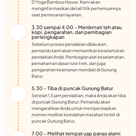
D’Yoga Bamboo House. Kami akan
menginformasikan detail titik pertemuannya
saat pemesanan layanan.
3.30 sampai 4.00 - Menikmati teh atau
kopi, pengarahan, dan pembagian
perlengkapan
Sebelum proses pendakian dilakukan,
pemandu kami akan memastikan keselamatan
pendakian Anda. Pembagian alat keselamatan,
pemahaman dasar rute trek, dan juga
pengarahan keamanan mendaki di Gunung
Batur.
5.30 - Tiba di puncak Gunung Batur
Setelah 1,5 jam pendakian, maka Anda akan tiba
di puncak Gunung Batur. Pemandu akan
mengarahkan Anda untuk mempersiapkan
momen melihat keindahan matahari terbit di
puncak Gunung Batur.
7.00 - Melihat tempat uap panas alami