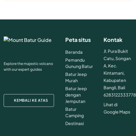
Peta situs
Kontak
Jl. Pura Bukit
Beranda
Catu, Songan
Pemandu
Explore the majestic volcano
A, Kec.
Gunung Batur
with our expert guides
Kintamani,
Batur Jeep
Kabupaten
Murah
Bangli, Bali
Batur Jeep
dengan
628312233377
KEMBALI KE ATAS
Jemputan
Lihat di
Batur
Google Maps
Camping
Destinasi