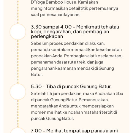
D’Yoga Bamboo House. Kami akan
menginformasikan detail titik pertemuannya
saat pemesanan layanan.
3.30 sampai 4.00 - Menikmati teh atau
kopi, pengarahan, dan pembagian
perlengkapan
Sebelum proses pendakian dilakukan,
pemandu kami akan memastikan keselamatan
pendakian Anda. Pembagian alat keselamatan,
pemahaman dasar rute trek, dan juga
pengarahan keamanan mendaki di Gunung
Batur.
5.30 - Tiba di puncak Gunung Batur
Setelah 1,5 jam pendakian, maka Anda akan tiba
di puncak Gunung Batur. Pemandu akan
mengarahkan Anda untuk mempersiapkan
momen melihat keindahan matahari terbit di
puncak Gunung Batur.
7.00 - Melihat tempat uap panas alami