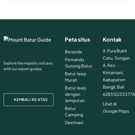
Peta situs
Kontak
Jl. Pura Bukit
Beranda
Catu, Songan
Pemandu
Explore the majestic volcano
A, Kec.
Gunung Batur
with our expert guides
Kintamani,
Batur Jeep
Kabupaten
Murah
Bangli, Bali
Batur Jeep
dengan
628312233377
KEMBALI KE ATAS
Jemputan
Lihat di
Batur
Google Maps
Camping
Destinasi