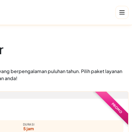
r
yang berpengalaman puluhan tahun. Pilih paket layanan
an anda!
PROMO
DURASI
5 jam