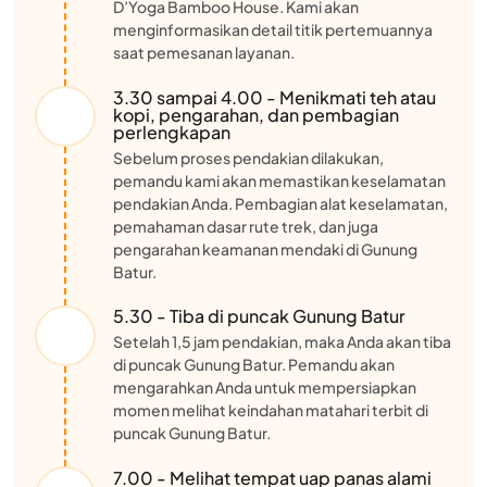
D’Yoga Bamboo House. Kami akan
menginformasikan detail titik pertemuannya
saat pemesanan layanan.
3.30 sampai 4.00 - Menikmati teh atau
kopi, pengarahan, dan pembagian
perlengkapan
Sebelum proses pendakian dilakukan,
pemandu kami akan memastikan keselamatan
pendakian Anda. Pembagian alat keselamatan,
pemahaman dasar rute trek, dan juga
pengarahan keamanan mendaki di Gunung
Batur.
5.30 - Tiba di puncak Gunung Batur
Setelah 1,5 jam pendakian, maka Anda akan tiba
di puncak Gunung Batur. Pemandu akan
mengarahkan Anda untuk mempersiapkan
momen melihat keindahan matahari terbit di
puncak Gunung Batur.
7.00 - Melihat tempat uap panas alami