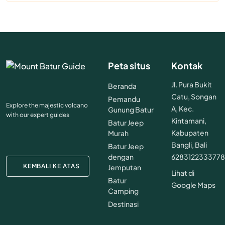
Peta situs
Kontak
Jl. Pura Bukit
Beranda
Catu, Songan
Pemandu
Explore the majestic volcano
A, Kec.
Gunung Batur
with our expert guides
Kintamani,
Batur Jeep
Kabupaten
Murah
Bangli, Bali
Batur Jeep
dengan
628312233377
KEMBALI KE ATAS
Jemputan
Lihat di
Batur
Google Maps
Camping
Destinasi