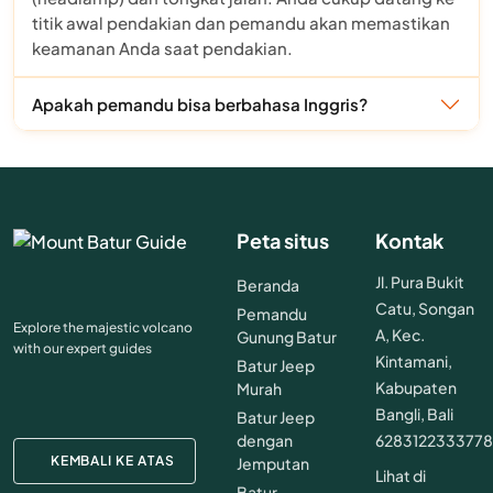
titik awal pendakian dan pemandu akan memastikan
keamanan Anda saat pendakian.
Apakah pemandu bisa berbahasa Inggris?
Peta situs
Kontak
Jl. Pura Bukit
Beranda
Catu, Songan
Pemandu
Explore the majestic volcano
A, Kec.
Gunung Batur
with our expert guides
Kintamani,
Batur Jeep
Kabupaten
Murah
Bangli, Bali
Batur Jeep
dengan
628312233377
KEMBALI KE ATAS
Jemputan
Lihat di
Batur