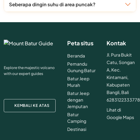
Seberapa dingin suhu di area puncak?
Peta situs
Kontak
Jl. Pura Bukit
Beranda
Catu, Songan
Pemandu
Explore the majestic volcano
A, Kec.
Gunung Batur
with our expert guides
Kintamani,
Batur Jeep
Kabupaten
Murah
Bangli, Bali
Batur Jeep
dengan
628312233377
KEMBALI KE ATAS
Jemputan
Lihat di
Batur
Google Maps
Camping
Destinasi